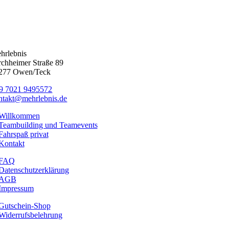
hrlebnis
rchheimer Straße 89
277 Owen/Teck
49 7021 9495572‬
ntakt@mehrlebnis.de
Willkommen
Teambuilding und Teamevents
Fahrspaß privat
Kontakt
FAQ
Datenschutzerklärung
AGB
Impressum
Gutschein-Shop
Widerrufsbelehrung