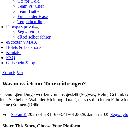
Go for Gold
Team vs. Chef
Team-Battle
Fuchs oder Hase
Teppichcurling
Fahrspaß privat
Segwaytour
eRod selber fahren
eScooter VMAX
Hotels & Locations
Kontakt
FAQ
Gutschein-Shop
Zurück
Vor
Was muss ich zur Tour mitbringen?
le benötigten Dinge werden von uns gestellt (Segway, Helm, Getränk) 
hten Sie bei der Wahl der Kleidung darauf, dass es durch den Fahrtwi
d eine (Sonnen-)Brille.
Von
Stefan K
|
2025-01-28T16:03:41+01:00
28. Januar 2025
|
Segwayto
Share This Story, Choose Your Platform!