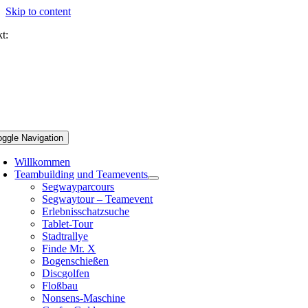
Skip to content
t:
oggle Navigation
Willkommen
Teambuilding und Teamevents
Segwayparcours
Segwaytour – Teamevent
Erlebnisschatzsuche
Tablet-Tour
Stadtrallye
Finde Mr. X
Bogenschießen
Discgolfen
Floßbau
Nonsens-Maschine